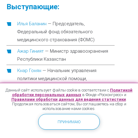
Выступающие:
Илья Баланин
—
Председатель,
Федеральный фонд обязательного
медицинского страхования (ФОМС)
Ажар Гиният
—
Министр здравоохранения
Республики Казахстан
Кнар Гонян
—
Начальник управления
политики медицинской помощи,
Министерство здравоохранения Республики
Данный сайт использует файлы cookie в соответствии с
Политикой
Армения
обработки персональных данных
в Фонде «Росконгресс» и
Правилами обработки данных для ведения статистики
.
Продолжая пользоваться сайтом, Вы соглашаетесь на сбор и
Фазиль Гусейнбеков
—
Руководитель
использование нами cookies.
департамента организации
здравоохранения, Министерство
ПРИНИМАЮ
здравоохранения Республики Азербайджан