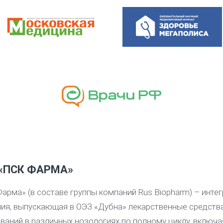
«ПСК ФАРМА»
арма» (в составе группы компаний Rus Biopharm) – инт
ия, выпускающая в ОЭЗ «Дубна» лекарственные средств
ваний в различных нозологиях по полному циклу, включа