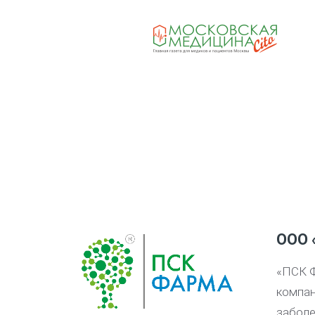
ООО 
«ПСК Ф
компан
заболе