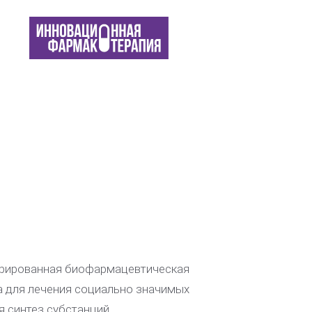
егрированная биофармацевтическая
а для лечения социально значимых
я синтез субстанций.