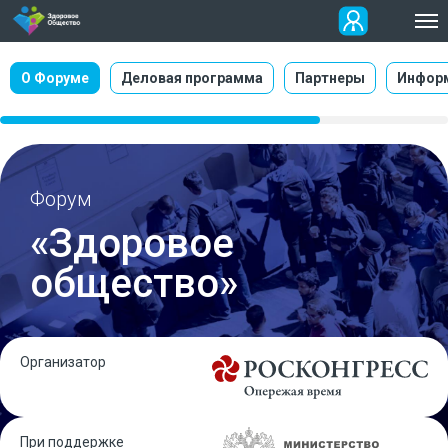
О Форуме
Деловая программа
Партнеры
Инфор
Форум
«Здоровое
общество»
Организатор
При поддержке