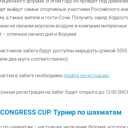
тиционного форума. В этом году он пройдет под девизом 
арт выйдут самые спортивные участники Российского ин
а, а также жители и гости Сочи. Получить заряд бодрост
жки на свежем морском воздухе в компании интересных 
 – отличное начало дня и Форума!
частников забега будут доступны маршруты длиной 5555 
 или два круга соответственно).
частия в забеге необходимо
пройти регистрацию
ронная регистрация на забег будет открыта до 12:00 (МС
CONGRESS CUP. Турнир по шахматам
р по шахматам – настоящее украшение Форума, которое 