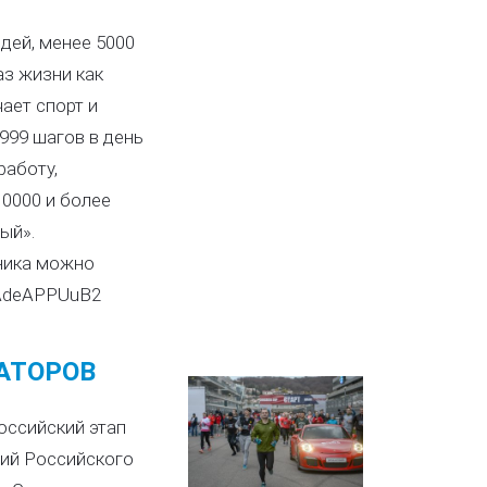
дей, менее 5000
аз жизни как
чает спорт и
999 шагов в день
работу,
0000 и более
ый».
ника можно
8AdeAPPUuB2
НАТОРОВ
оссийский этап
ций Российского