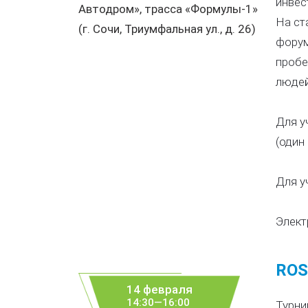
инвес
Автодром», трасса «Формулы-1»
На ст
(г. Сочи, Триумфальная ул., д. 26)
форум
пробе
людей
Для у
(один
Для у
Элект
ROS
14 февраля
14:30—16:00
Турни