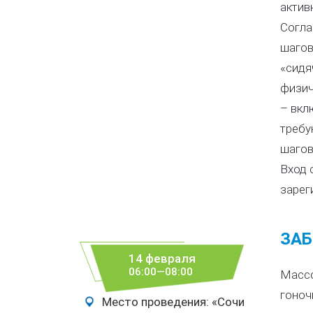
актив
Согла
шагов
«сидя
физич
– вкл
требу
шагов
Вход 
зарег
ЗАБ
14 февраля
06:00—08:00
Массо
гоноч
Место проведения: «Сочи