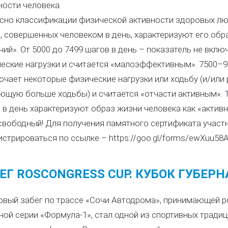
ности человека.
сно классификации физической активности здоровых лю
, совершенных человеком в день, характеризуют его обр
чий». От 5000 до 7499 шагов в день – показатель не вклю
еские нагрузки и считается «малоэффективным». 7500–9
ючает некоторые физические нагрузки или ходьбу (и/или 
ющую больше ходьбы) и считается «отчасти активным». 1
 в день характеризуют образ жизни человека как «активн
свободный! Для получения памятного сертификата участ
истрироваться по ссылке – https://goo.gl/forms/ewXuu5
ЕГ ROSCONGRESS CUP. КУБОК ГУБЕР
вый забег по трассе «Сочи Автодрома», принимающей р
ной серии «Формула-1», стал одной из спортивных тради