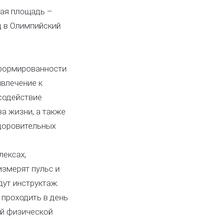
кая площадь –
д в Олимпийский
нформированности
ивлечение к
 содействие
а жизни, а также
доровительных
лексах,
змерят пульс и
дут инструктаж.
 проходить в день
ой физической