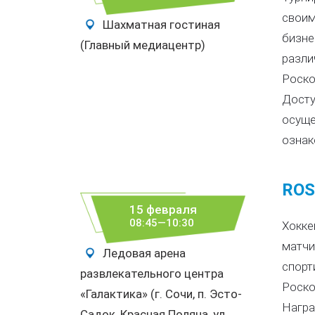
своим
Шахматная гостиная
бизне
(Главный медиацентр)
разли
Роско
Досту
осуще
ознак
ROS
15 февраля
08:45—10:30
Хокке
матчи
Ледовая арена
спорт
развлекательного центра
Роско
«Галактика» (г. Сочи, п. Эсто-
Награ
Садок, Красная Поляна, ул.