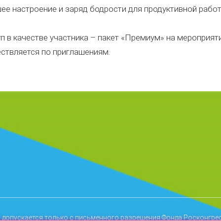
ее настроение и заряд бодрости для продуктивной работ
п в качестве участника – пакет «Премиум» на мероприят
ствляется по приглашениям.
 допускается только с письменного разрешения Фонда Росконгре