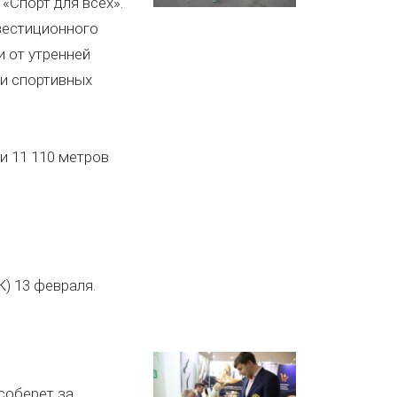
«Спорт для всех».
вестиционного
и от утренней
и спортивных
и 11 110 метров
К) 13 февраля.
соберет за