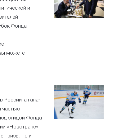
литической и
вителей
кубок Фонда
ие
вы можете
 России, а гала-
й частью
под эгидой Фонда
нии «Новотранс».
е призы, но и