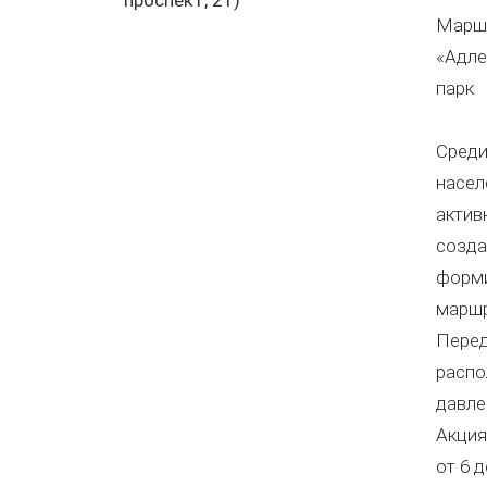
проспект, 21)
Маршр
«Адле
парк
Среди
насел
актив
созда
форми
маршр
Перед
распо
давле
Акция
от 6 