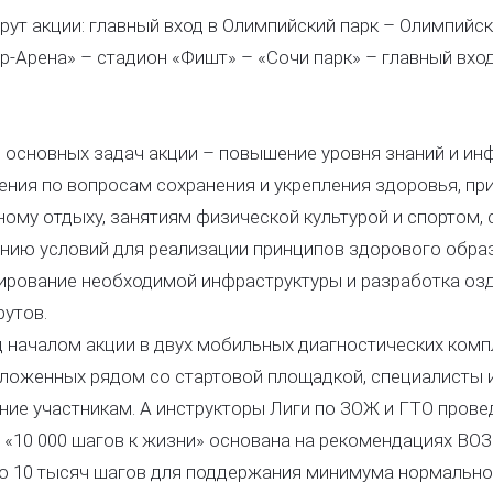
ут акции: главный вход в Олимпийский парк – Олимпийс
р-Арена» – стадион «Фишт» – «Сочи парк» – главный вхо
 основных задач акции – повышение уровня знаний и и
ения по вопросам сохранения и укрепления здоровья, пр
ному отдыху, занятиям физической культурой и спортом,
нию условий для реализации принципов здорового образ
рование необходимой инфраструктуры и разработка оз
утов.
 началом акции в двух мобильных диагностических комп
ложенных рядом со стартовой площадкой, специалисты и
ние участникам. А инструкторы Лиги по ЗОЖ и ГТО прове
 «10 000 шагов к жизни» основана на рекомендациях ВОЗ
до 10 тысяч шагов для поддержания минимума нормальн