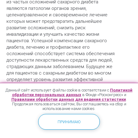
из частых осложнений сахарного диабета
являются патологии органов зрения,
целенаправленное и своевременное лечение
которых может предотвратить дальнейшее
развитие осложнений, снизить риск
инвалидизации и улучшить качество жизни
пациентов. Успешной компенсации сахарного
диабета, лечению и профилактике его
осложнений способствует система обеспечения
доступности лекарственных средств для людей,
страдающих данным заболеванием. Будущее же
для пациентов с сахарным диабетом во многом
определяет уровень развития эффективной
инновационной фармакотерапии и то, насколько
Данный сайт использует файлы cookie в соответствии с
Политикой
быстро новейшие разработки и технологии будут
обработки персональных данных
в Фонде «Росконгресс» и
включены в стандарты оказания медицинской
Правилами обработки данных для ведения статистики
.
Продолжая пользоваться сайтом, Вы соглашаетесь на сбор и
помощи. Какие сегодня существуют
использование нами cookies.
возможности совершенствования
лекарственного обеспечения пациентов с
ПРИНИМАЮ
офтальмологическими осложнениями сахарного
диабета? В чем заключаются особенности
лекарственного обеспечения таких пациентов?