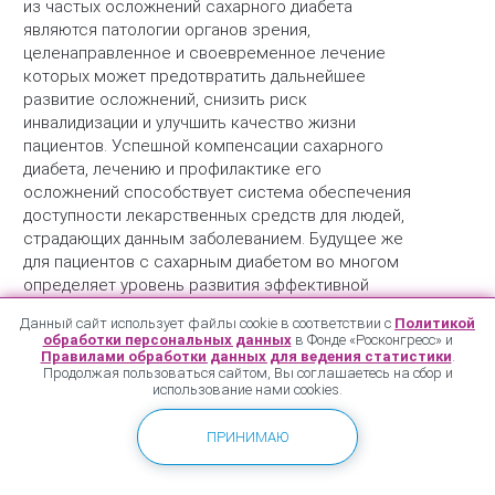
из частых осложнений сахарного диабета
являются патологии органов зрения,
целенаправленное и своевременное лечение
которых может предотвратить дальнейшее
развитие осложнений, снизить риск
инвалидизации и улучшить качество жизни
пациентов. Успешной компенсации сахарного
диабета, лечению и профилактике его
осложнений способствует система обеспечения
доступности лекарственных средств для людей,
страдающих данным заболеванием. Будущее же
для пациентов с сахарным диабетом во многом
определяет уровень развития эффективной
инновационной фармакотерапии и то, насколько
Данный сайт использует файлы cookie в соответствии с
Политикой
быстро новейшие разработки и технологии будут
обработки персональных данных
в Фонде «Росконгресс» и
включены в стандарты оказания медицинской
Правилами обработки данных для ведения статистики
.
Продолжая пользоваться сайтом, Вы соглашаетесь на сбор и
помощи. Какие сегодня существуют
использование нами cookies.
возможности совершенствования
лекарственного обеспечения пациентов с
ПРИНИМАЮ
офтальмологическими осложнениями сахарного
диабета? В чем заключаются особенности
лекарственного обеспечения таких пациентов?