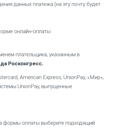
ения данных платежа (на эту почту будет
форме онлайн-оплаты
менем плательщика, указанным в
да Росконгресс.
rcard, American Express, UnionPay, «Мир»,
истемы UnionPay, выпущенные
ра формы оплаты выберите подходящий