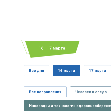
16—17 марта
Все дни
16 марта
17 марта
Все направления
Человек и среда
Инновации и технологии здоровьесбереж