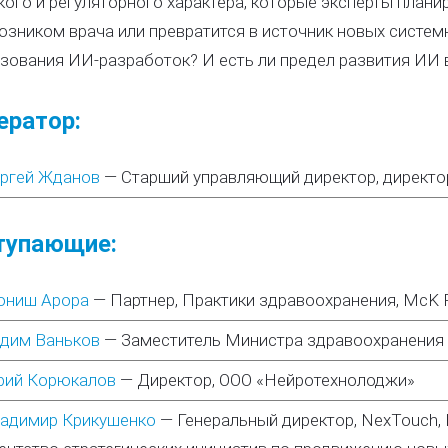
кого и регуляторного характера, которые эксперты плани
зником врача или превратится в источник новых систем
зования ИИ-разработок? И есть ли предел развития ИИ 
ратор:
ргей Жданов
—
Старший управляющий директор, директо
тупающие:
ниш Арора
—
Партнер, Практики здравоохранения, McK P
дим Ваньков
—
Заместитель Министра здравоохранения
ий Корюкалов
—
Директор, ООО «Нейротехнолоджи»
адимир Крикушенко
—
Генеральный директор, NexTouch, Г