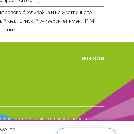
х проектов (АСИ)
ифрового биодизайна и искусственного
ый медицинский университет имени И.М.
ерации
НОВОСТИ
сс или соответствующего правообладателя.
ешения Фонда Росконгресс.
 Фонде