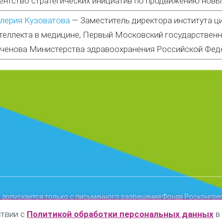
ентство стратегических инициатив по продвижению новы
лерия Кузоватова
—
Заместитель директора института ц
теллекта в медицине, Первый Московский государственн
ченова Министерства здравоохранения Российской Фед
 допускается только с письменного разрешения Фонда Росконгре
мещенной информации любыми сервисами без официального разр
ствии с
Политикой обработки персональных данных
в