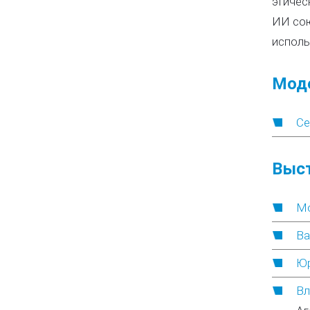
этичес
ИИ сою
исполь
Моде
Се
Выс
Мо
Ва
Юр
Вл