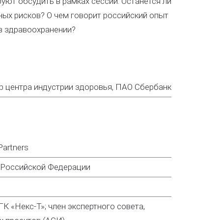
руют обсудить в рамках сессии. Останется ли
ных рисков? О чем говорит российский опыт
в здравоохранении?
р центра индустрии здоровья, ПАО Сбербанк
artners
 Российской Федерации
К «Некс-Т»; член экспертного совета,