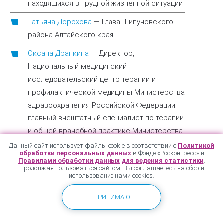
находящихся в трудной жизненной ситуации
Татьяна Дорохова
—
Глава Шипуновского
района Алтайского края
Оксана Драпкина
—
Директор,
Национальный медицинский
исследовательский центр терапии и
профилактической медицины Министерства
здравоохранения Российской Федерации;
главный внештатный специалист по терапии
и общей врачебной практике Министерства
здравоохранения Российской Федерации
Данный сайт использует файлы cookie в соответствии с
Политикой
обработки персональных данных
в Фонде «Росконгресс» и
Правилами обработки данных для ведения статистики
.
Инна Колыхматова
—
Глава
Продолжая пользоваться сайтом, Вы соглашаетесь на сбор и
Петрозаводского городского округа
использование нами cookies.
Республики Карелия
ПРИНИМАЮ
Анна Концевая
—
Заместитель директора
по научной и аналитической работе,