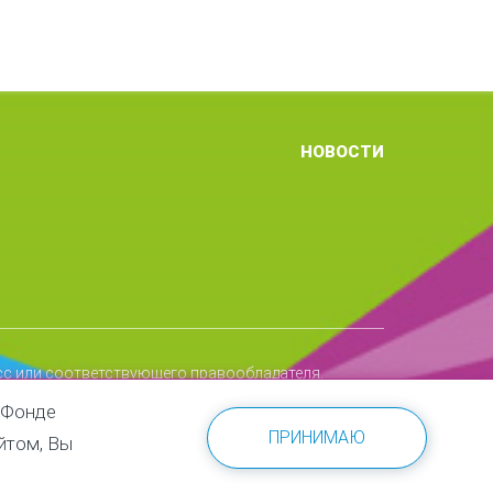
НОВОСТИ
сс или соответствующего правообладателя.
ешения Фонда Росконгресс.
 Фонде
ПРИНИМАЮ
йтом, Вы
здесь
жно ознакомиться
.
Авилум
Разработка сайта: