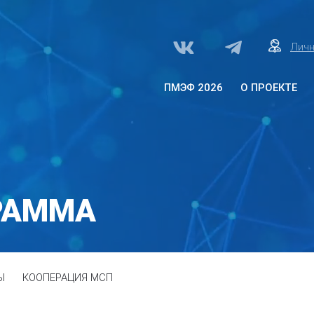
Личн
ПМЭФ 2026
О ПРОЕКТЕ
О проекте «Здоровое
общество»
Архитектура программы
Программа
РАММА
Партнеры
Ы
КООПЕРАЦИЯ МСП