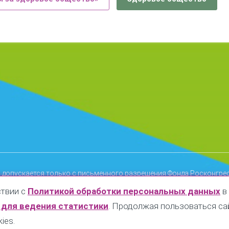
 допускается только с письменного разрешения Фонда Росконгре
мещенной информации любыми сервисами без официального разр
ствии с
Политикой обработки персональных данных
в
 для ведения статистики
. Продолжая пользоваться са
здесь
ожно ознакомиться
.
С политикой конфиденциальности мо
здесь
онде Росконгресс можно ознакомиться
.
ies.